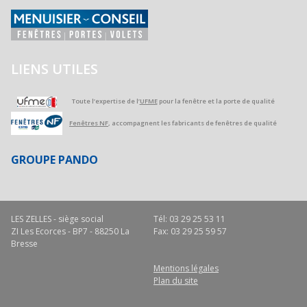
LIENS UTILES
Toute l’expertise de l’
UFME
pour la fenêtre et la porte de qualité
Fenêtres NF
, accompagnent les fabricants de fenêtres de qualité
GROUPE PANDO
LES ZELLES - siège social
Tél: 03 29 25 53 11
ZI Les Ecorces - BP7 - 88250 La
Fax: 03 29 25 59 57
Bresse
Mentions légales
Plan du site