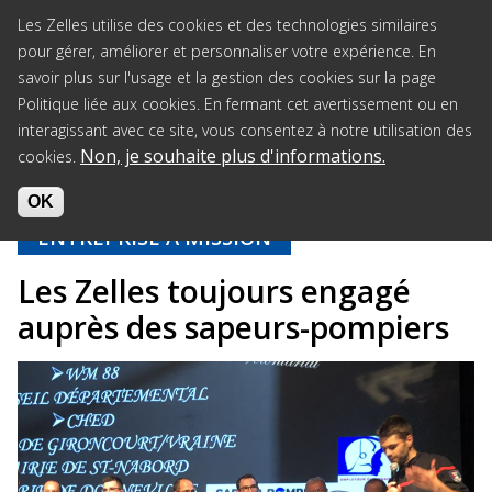
Jump to navigation
Les Zelles utilise des cookies et des technologies similaires
pour gérer, améliorer et personnaliser votre expérience. En
savoir plus sur l'usage et la gestion des cookies sur la page
Politique liée aux cookies. En fermant cet avertissement ou en
interagissant avec ce site, vous consentez à notre utilisation des
Non, je souhaite plus d'informations.
cookies.
Accueil
>
Actus
>
Les Zelles toujours engagé auprès des sapeurs-
pompiers
OK
ENTREPRISE À MISSION
30/09/2022
Les Zelles toujours engagé
auprès des sapeurs-pompiers