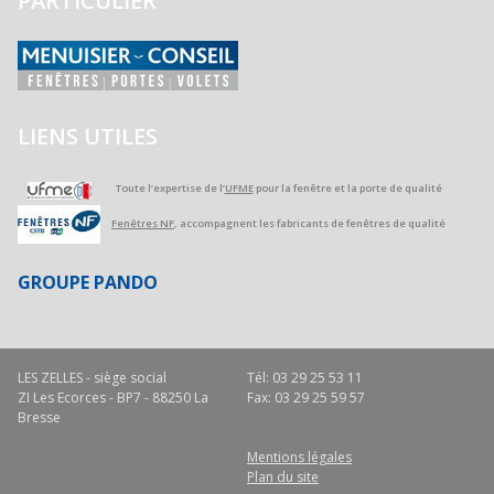
PARTICULIER
LIENS UTILES
Toute l’expertise de l’
UFME
pour la fenêtre et la porte de qualité
Fenêtres NF
, accompagnent les fabricants de fenêtres de qualité
GROUPE PANDO
LES ZELLES - siège social
Tél: 03 29 25 53 11
ZI Les Ecorces - BP7 - 88250 La
Fax: 03 29 25 59 57
Bresse
Mentions légales
Plan du site