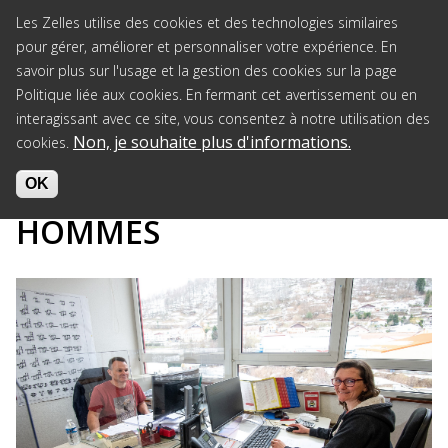
Jump to navigation
Les Zelles utilise des cookies et des technologies similaires
pour gérer, améliorer et personnaliser votre expérience. En
savoir plus sur l'usage et la gestion des cookies sur la page
Politique liée aux cookies. En fermant cet avertissement ou en
interagissant avec ce site, vous consentez à notre utilisation des
Non, je souhaite plus d'informations.
cookies.
Accueil
>
Societe
>
Egalité Femmes-Hommes
OK
EGALITÉ FEMMES-
HOMMES
L
E
S
_
Z
E