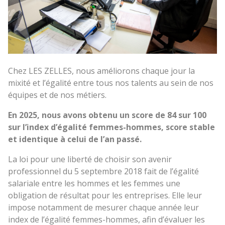
L
L
E
S
_
Chez LES ZELLES, nous améliorons chaque jour la
L
mixité et l’égalité entre tous nos talents au sein de nos
M
équipes et de nos métiers.
_
D
En 2025, nous avons obtenu un score de 84 sur 100
S
sur l’index d’égalité femmes-hommes, score stable
et identique à celui de l’an passé.
C
_
La loi pour une liberté de choisir son avenir
4
professionnel du 5 septembre 2018 fait de l’égalité
1
salariale entre les hommes et les femmes une
1
obligation de résultat pour les entreprises. Elle leur
0
impose notamment de mesurer chaque année leur
.
index de l’égalité femmes-hommes, afin d’évaluer les