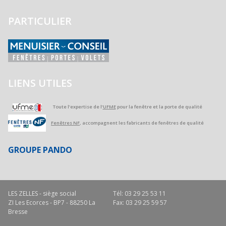
PARTICULIER
LIENS UTILES
Toute l’expertise de l’
UFME
pour la fenêtre et la porte de qualité
Fenêtres NF
, accompagnent les fabricants de fenêtres de qualité
GROUPE PANDO
LES ZELLES - siège social
Tél: 03 29 25 53 11
ZI Les Ecorces - BP7 - 88250 La
Fax: 03 29 25 59 57
Bresse